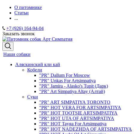
О питомнике
Статьи
...
+7 (926) 164-94-04
Заказать звонок
Наши собаки
Аляскинский кли кай
Кобели
"PR" Dallum For Moscow
"PR" Unkas For Artsimpatiya
"PR" Jamira - Alasko's Tupit (Дарк)
"PR" Art Simpatiya Altay (Алтай)
Суки
"PR" ART SIMPATIYA TORONTO
"PR" HOT VERA FOR ARTSIMPATIYA
"PR" HOT TOOTSIE ARTSIMPATIYA
"PR" HOT UTA OF ARTSIMPATIYA
"PR" HOT Tayga For Artsimpatiya
"PR" HOT NADEZHDA OF ARTSIMPATIYA