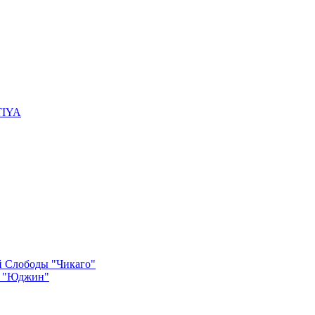
TIYA
й Слободы "Чикаго"
ы "Юджин"