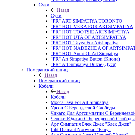
Суки
Назад
Суки
"PR" ART SIMPATIYA TORONTO
"PR" HOT VERA FOR ARTSIMPATIYA
"PR" HOT TOOTSIE ARTSIMPATIYA
"PR" HOT UTA OF ARTSIMPATIYA
"PR" HOT Tayga For Artsimpatiya
"PR" HOT NADEZHDA OF ARTSIMPA
"PR" HOT Audri Of Art Simpatiya
"PR" Art Simpatiya Button (Кнопа)
"PR" Art Simpatiya Dulcie (Дуся)
Померанский шпиц
Назад
Померанский шпиц
Кобели
Назад
Кобели
Mocca Java For Art Simpatiya
Урсон С Берендеевой Слободы
Чикаго Для Артсимпатии С Берендеево
Чероки Юджин С Берендеевой Слобод
Арт Симпатия Блек Джек "Блек Джек"
Lilit Diamant Norwood "Балу"
Арт Симпатия Адам Мюррей "Адам"