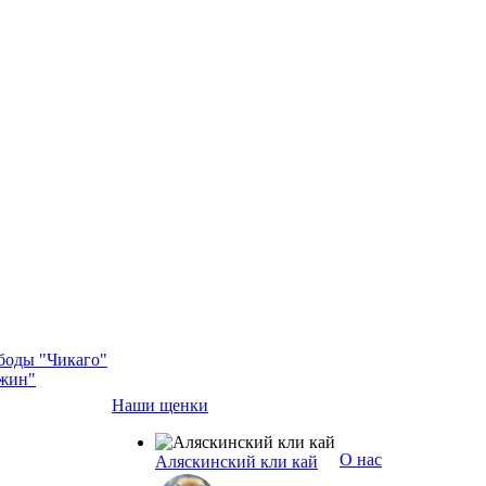
боды "Чикаго"
жин"
Наши щенки
О нас
Аляскинский кли кай