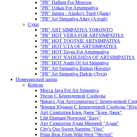
"PR" Dallum For Moscow
"PR" Unkas For Artsimpatiya
"PR" Jamira - Alasko's Tupit (Дарк)
"PR" Art Simpatiya Altay (Алтай)
Суки
"PR" ART SIMPATIYA TORONTO
"PR" HOT VERA FOR ARTSIMPATIYA
"PR" HOT TOOTSIE ARTSIMPATIYA
"PR" HOT UTA OF ARTSIMPATIYA
"PR" HOT Tayga For Artsimpatiya
"PR" HOT NADEZHDA OF ARTSIMPATIYA
"PR" HOT Audri Of Art Simpatiya
"PR" Art Simpatiya Button (Кнопа)
"PR" Art Simpatiya Dulcie (Дуся)
Померанский шпиц
Кобели
Mocca Java For Art Simpatiya
Урсон С Берендеевой Слободы
Чикаго Для Артсимпатии С Берендеевой Сло
Чероки Юджин С Берендеевой Слободы "Юд
Арт Симпатия Блек Джек "Блек Джек"
Lilit Diamant Norwood "Балу"
Арт Симпатия Адам Мюррей "Адам"
City's Oso Sweet Surprise "Oso"
Polar Bear From Wild West "Честер"