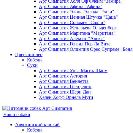
Арт Симпатия Холл Оф Флейм "Замира"
Арт Симпатия Афина "Афина"
Арт Симпатия Элона Эллада "Элли"
Арт Симпатия Ценная Штучка "Цаца"
Арт Симпатия Соломея "Салли"
Арт Симпатия Женевьева Ольденберг
Арт Симпатия Маритана "Маритана"
Арт Симпатия Алексис "Алекс"
Арт Симпатия Гентал Пер Ла Вита
Арт Симпатия Олимпия Орео Супреме "Боня
Цвергпинчер
Кобели
Суки
Арт Симпатия Унга Магик Шарм
Арт Симпатия Астория
Арт Симпатия Вендетта
Арт Симпатия Гвенделин
Арт Симпатия Шери Дан
Хелен Хофф Орнела Мути
Наши собаки
Аляскинский кли кай
Кобели