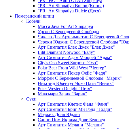
"PR" HOT Audri Of Art Simpatiya
"PR" Art Simpatiya Button (Кнопа)
"PR" Art Simpatiya Dulcie (Дуся)
Померанский шпиц
Кобели
Mocca Java For Art Simpatiya
Урсон С Берендеевой Слободы
Чикаго Для Артсимпатии С Берендеевой Сло
Чероки Юджин С Берендеевой Слободы "Юд
Арт Симпатия Блек Джек "Блек Джек"
Lilit Diamant Norwood "Балу"
Арт Симпатия Адам Мюррей "Адам"
City's Oso Sweet Surprise "Oso"
Polar Bear From Wild West "Честер"
Арт Симпатия Покер Фейс "Федя"
Морфей С Берендеевой Слободы "Марик"
Никсэнд Ювентус Чоко Пати "Веник"
Peter Western Delight "Петя"
Максмари Зарик "Зарик"
Суки
Арт Симпатия Клетис Фаня "Фаня"
Арт Симпатия Бриг Ми Голд "Голди"
Мэджик Долл Юджет
Санни Пом Икрима Дове Беловед
Арт Симпатия Мелани "Мелани"