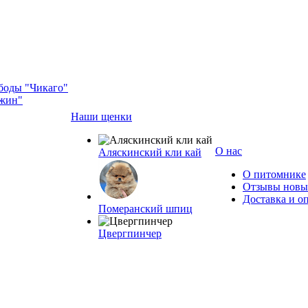
боды "Чикаго"
жин"
Наши щенки
О нас
Аляскинский кли кай
О питомнике
Отзывы новых
Доставка и о
Померанский шпиц
Цвергпинчер