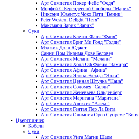
Арт Симпатия Покер Фейс "Федя"
Морфей С Берендеевой Слободы "Марик"
Никсэнд Ювентус Чоко Пати "Веник"
Peter Western Delight "Петя"
Максмари Зарик "Зарик"
Суки
Арт Симпатия Клетис Фаня "Фаня"
Арт Симпатия Бриг Ми Голд "Голди"
Мэджик Долл Юджет
Санни Пом Икрима Дове Беловед
Арт Симпатия Мелани "Мелани"
Арт Симпатия Холл Оф Флейм "Замира"
Арт Симпатия Афина "Афина"
Арт Симпатия Элона Эллада "Элли"
Арт Симпатия Ценная Штучка "Цаца"
Арт Симпатия Соломея "Салли"
Арт Симпатия Женевьева Ольденберг
Арт Симпатия Маритана "Маритана"
Арт Симпатия Алексис "Алекс"
Арт Симпатия Гентал Пер Ла Вита
Арт Симпатия Олимпия Орео Супреме "Боня
Цвергпинчер
Кобели
Суки
Арт Симпатия Унга Магик Шарм