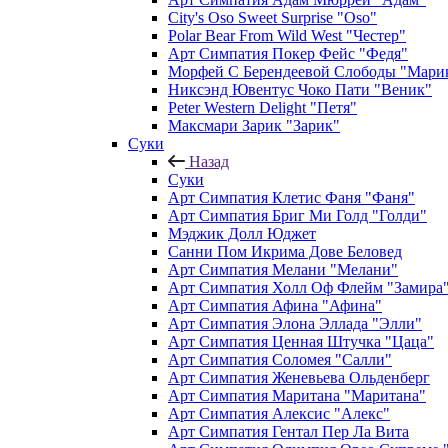
City's Oso Sweet Surprise "Oso"
Polar Bear From Wild West "Честер"
Арт Симпатия Покер Фейс "Федя"
Морфей С Берендеевой Слободы "Мари
Никсэнд Ювентус Чоко Пати "Веник"
Peter Western Delight "Петя"
Максмари Зарик "Зарик"
Суки
Назад
Суки
Арт Симпатия Клетис Фаня "Фаня"
Арт Симпатия Бриг Ми Голд "Голди"
Мэджик Долл Юджет
Санни Пом Икрима Дове Беловед
Арт Симпатия Мелани "Мелани"
Арт Симпатия Холл Оф Флейм "Замира
Арт Симпатия Афина "Афина"
Арт Симпатия Элона Эллада "Элли"
Арт Симпатия Ценная Штучка "Цаца"
Арт Симпатия Соломея "Салли"
Арт Симпатия Женевьева Ольденберг
Арт Симпатия Маритана "Маритана"
Арт Симпатия Алексис "Алекс"
Арт Симпатия Гентал Пер Ла Вита