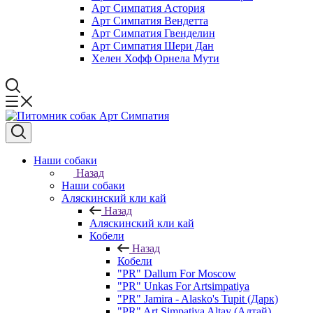
Арт Симпатия Астория
Арт Симпатия Вендетта
Арт Симпатия Гвенделин
Арт Симпатия Шери Дан
Хелен Хофф Орнела Мути
Наши собаки
Назад
Наши собаки
Аляскинский кли кай
Назад
Аляскинский кли кай
Кобели
Назад
Кобели
"PR" Dallum For Moscow
"PR" Unkas For Artsimpatiya
"PR" Jamira - Alasko's Tupit (Дарк)
"PR" Art Simpatiya Altay (Алтай)