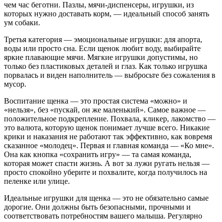
чем час беготни. Пазлы, мячи-диспенсеры, игрушки, из
которых нужно доставать корм, — идеальный способ занять
ум собаки.
Третья категория — эмоциональные игрушки: для апорта,
воды или просто сна. Если щенок любит воду, выбирайте
яркие плавающие мячи. Мягкие игрушки допустимы, но
только без пластиковых деталей и глаз. Как только игрушка
порвалась и виден наполнитель — выбросьте без сожаления в
мусор.
Воспитание щенка — это простая система «можно» и
«нельзя», без «пускай, он же маленький». Самое важное —
положительное подкрепление. Похвала, кликер, лакомство —
это валюта, которую щенок понимает лучше всего. Никакие
крики и наказания не работают так эффективно, как вовремя
сказанное «молодец». Первая и главная команда — «Ко мне».
Она как кнопка «сохранить игру» — та самая команда,
которая может спасти жизнь. А вот за лужи ругать нельзя —
просто спокойно уберите и похвалите, когда получилось на
пеленке или улице.
Идеальные игрушки для щенка — это не обязательно самые
дорогие. Они должны быть безопасными, прочными и
соответствовать потребностям вашего малыша. Регулярно