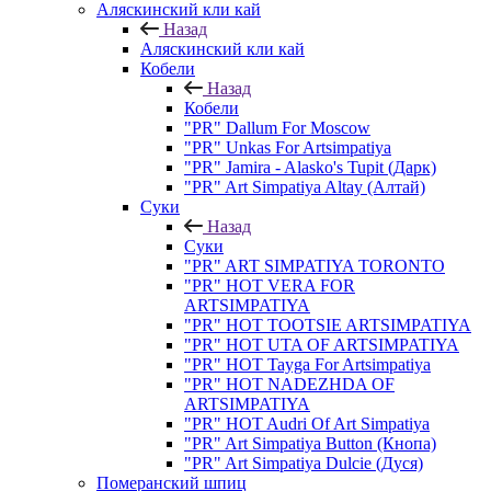
Аляскинский кли кай
Назад
Аляскинский кли кай
Кобели
Назад
Кобели
"PR" Dallum For Moscow
"PR" Unkas For Artsimpatiya
"PR" Jamira - Alasko's Tupit (Дарк)
"PR" Art Simpatiya Altay (Алтай)
Суки
Назад
Суки
"PR" ART SIMPATIYA TORONTO
"PR" HOT VERA FOR
ARTSIMPATIYA
"PR" HOT TOOTSIE ARTSIMPATIYA
"PR" HOT UTA OF ARTSIMPATIYA
"PR" HOT Tayga For Artsimpatiya
"PR" HOT NADEZHDA OF
ARTSIMPATIYA
"PR" HOT Audri Of Art Simpatiya
"PR" Art Simpatiya Button (Кнопа)
"PR" Art Simpatiya Dulcie (Дуся)
Померанский шпиц