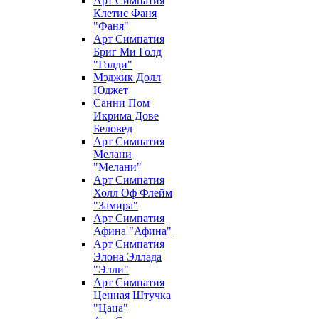
Арт Симпатия
Клетис Фаня
"Фаня"
Арт Симпатия
Бриг Ми Голд
"Голди"
Мэджик Долл
Юджет
Санни Пом
Икрима Дове
Беловед
Арт Симпатия
Мелани
"Мелани"
Арт Симпатия
Холл Оф Флейм
"Замира"
Арт Симпатия
Афина "Афина"
Арт Симпатия
Элона Эллада
"Элли"
Арт Симпатия
Ценная Штучка
"Цаца"