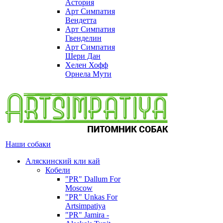
Астория
Арт Симпатия
Вендетта
Арт Симпатия
Гвенделин
Арт Симпатия
Шери Дан
Хелен Хофф
Орнела Мути
Наши собаки
Аляскинский кли кай
Кобели
"PR" Dallum For
Moscow
"PR" Unkas For
Artsimpatiya
"PR" Jamira -