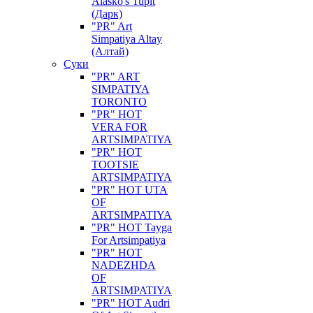
Alasko's Tupit
(Дарк)
"PR" Art
Simpatiya Altay
(Алтай)
Суки
"PR" ART
SIMPATIYA
TORONTO
"PR" HOT
VERA FOR
ARTSIMPATIYA
"PR" HOT
TOOTSIE
ARTSIMPATIYA
"PR" HOT UTA
OF
ARTSIMPATIYA
"PR" HOT Tayga
For Artsimpatiya
"PR" HOT
NADEZHDA
OF
ARTSIMPATIYA
"PR" HOT Audri