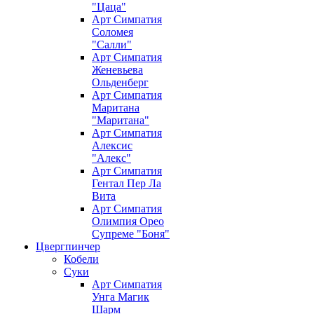
"Цаца"
Арт Симпатия
Соломея
"Салли"
Арт Симпатия
Женевьева
Ольденберг
Арт Симпатия
Маритана
"Маритана"
Арт Симпатия
Алексис
"Алекс"
Арт Симпатия
Гентал Пер Ла
Вита
Арт Симпатия
Олимпия Орео
Супреме "Боня"
Цвергпинчер
Кобели
Суки
Арт Симпатия
Унга Магик
Шарм