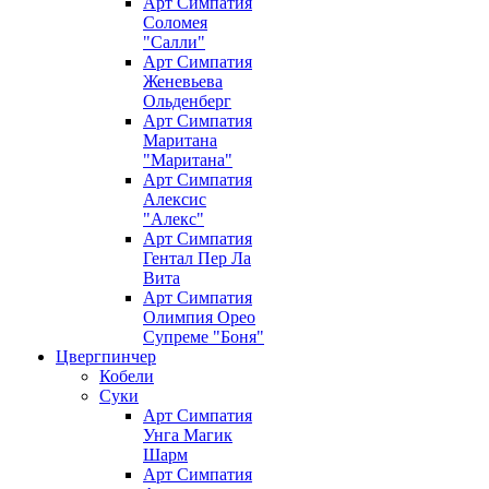
Арт Симпатия
Соломея
"Салли"
Арт Симпатия
Женевьева
Ольденберг
Арт Симпатия
Маритана
"Маритана"
Арт Симпатия
Алексис
"Алекс"
Арт Симпатия
Гентал Пер Ла
Вита
Арт Симпатия
Олимпия Орео
Супреме "Боня"
Цвергпинчер
Кобели
Суки
Арт Симпатия
Унга Магик
Шарм
Арт Симпатия