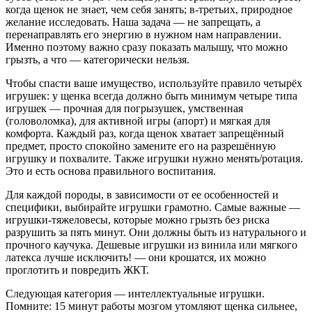
когда щенок не знает, чем себя занять; в-третьих, природное
желание исследовать. Наша задача — не запрещать, а
перенаправлять его энергию в нужном нам направлении.
Именно поэтому важно сразу показать малышу, что можно
грызть, а что — категорически нельзя.
Чтобы спасти ваше имущество, используйте правило четырёх
игрушек: у щенка всегда должно быть минимум четыре типа
игрушек — прочная для погрызушек, умственная
(головоломка), для активной игры (апорт) и мягкая для
комфорта. Каждый раз, когда щенок хватает запрещённый
предмет, просто спокойно замените его на разрешённую
игрушку и похвалите. Также игрушки нужно менять/ротация.
Это и есть основа правильного воспитания.
Для каждой породы, в зависимости от ее особенностей и
специфики, выбирайте игрушки грамотно. Самые важные —
игрушки-тяжеловесы, которые можно грызть без риска
разрушить за пять минут. Они должны быть из натурального и
прочного каучука. Дешевые игрушки из винила или мягкого
латекса лучше исключить! — они крошатся, их можно
проглотить и повредить ЖКТ.
Следующая категория — интеллектуальные игрушки.
Помните: 15 минут работы мозгом утомляют щенка сильнее,