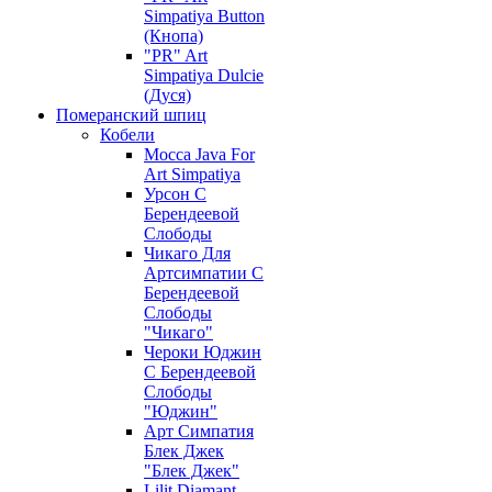
Simpatiya Button
(Кнопа)
"PR" Art
Simpatiya Dulcie
(Дуся)
Померанский шпиц
Кобели
Mocca Java For
Art Simpatiya
Урсон С
Берендеевой
Слободы
Чикаго Для
Артсимпатии С
Берендеевой
Слободы
"Чикаго"
Чероки Юджин
С Берендеевой
Слободы
"Юджин"
Арт Симпатия
Блек Джек
"Блек Джек"
Lilit Diamant