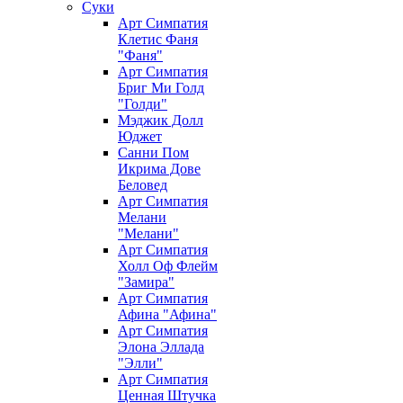
Суки
Арт Симпатия
Клетис Фаня
"Фаня"
Арт Симпатия
Бриг Ми Голд
"Голди"
Мэджик Долл
Юджет
Санни Пом
Икрима Дове
Беловед
Арт Симпатия
Мелани
"Мелани"
Арт Симпатия
Холл Оф Флейм
"Замира"
Арт Симпатия
Афина "Афина"
Арт Симпатия
Элона Эллада
"Элли"
Арт Симпатия
Ценная Штучка