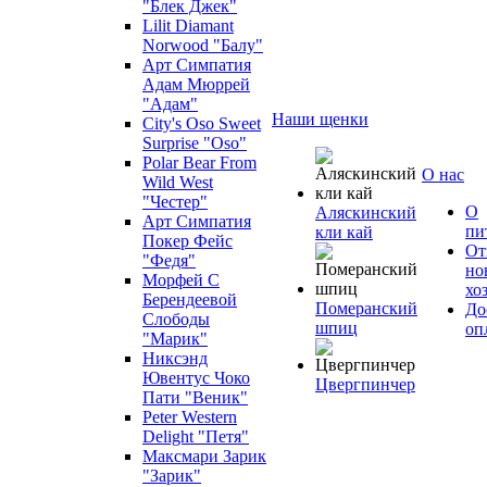
"Блек Джек"
Lilit Diamant
Norwood "Балу"
Арт Симпатия
Адам Мюррей
"Адам"
Наши щенки
City's Oso Sweet
Surprise "Oso"
Polar Bear From
О нас
Wild West
"Честер"
О
Аляскинский
Арт Симпатия
пи
кли кай
Покер Фейс
От
"Федя"
но
Морфей С
хо
Берендеевой
Померанский
До
Слободы
шпиц
оп
"Марик"
Никсэнд
Ювентус Чоко
Цвергпинчер
Пати "Веник"
Peter Western
Delight "Петя"
Максмари Зарик
"Зарик"