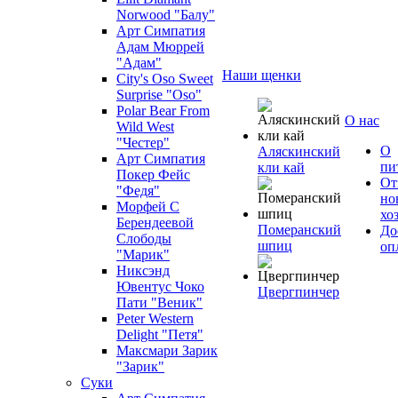
Norwood "Балу"
Арт Симпатия
Адам Мюррей
"Адам"
Наши щенки
City's Oso Sweet
Surprise "Oso"
Polar Bear From
О нас
Wild West
"Честер"
О
Аляскинский
Арт Симпатия
пи
кли кай
Покер Фейс
От
"Федя"
но
Морфей С
хо
Берендеевой
Померанский
До
Слободы
шпиц
оп
"Марик"
Никсэнд
Ювентус Чоко
Цвергпинчер
Пати "Веник"
Peter Western
Delight "Петя"
Максмари Зарик
"Зарик"
Суки