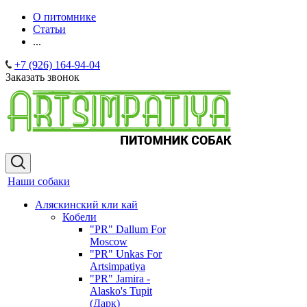
О питомнике
Статьи
...
+7 (926) 164-94-04
Заказать звонок
Наши собаки
Аляскинский кли кай
Кобели
"PR" Dallum For
Moscow
"PR" Unkas For
Artsimpatiya
"PR" Jamira -
Alasko's Tupit
(Дарк)