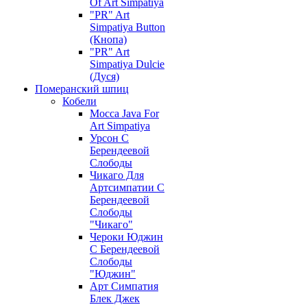
Of Art Simpatiya
"PR" Art
Simpatiya Button
(Кнопа)
"PR" Art
Simpatiya Dulcie
(Дуся)
Померанский шпиц
Кобели
Mocca Java For
Art Simpatiya
Урсон С
Берендеевой
Слободы
Чикаго Для
Артсимпатии С
Берендеевой
Слободы
"Чикаго"
Чероки Юджин
С Берендеевой
Слободы
"Юджин"
Арт Симпатия
Блек Джек