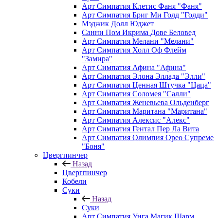
Арт Симпатия Клетис Фаня "Фаня"
Арт Симпатия Бриг Ми Голд "Голди"
Мэджик Долл Юджет
Санни Пом Икрима Дове Беловед
Арт Симпатия Мелани "Мелани"
Арт Симпатия Холл Оф Флейм
"Замира"
Арт Симпатия Афина "Афина"
Арт Симпатия Элона Эллада "Элли"
Арт Симпатия Ценная Штучка "Цаца"
Арт Симпатия Соломея "Салли"
Арт Симпатия Женевьева Ольденберг
Арт Симпатия Маритана "Маритана"
Арт Симпатия Алексис "Алекс"
Арт Симпатия Гентал Пер Ла Вита
Арт Симпатия Олимпия Орео Супреме
"Боня"
Цвергпинчер
Назад
Цвергпинчер
Кобели
Суки
Назад
Суки
Арт Симпатия Унга Магик Шарм