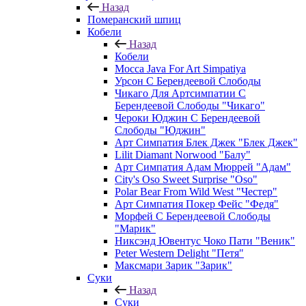
Назад
Померанский шпиц
Кобели
Назад
Кобели
Mocca Java For Art Simpatiya
Урсон С Берендеевой Слободы
Чикаго Для Артсимпатии С
Берендеевой Слободы "Чикаго"
Чероки Юджин С Берендеевой
Слободы "Юджин"
Арт Симпатия Блек Джек "Блек Джек"
Lilit Diamant Norwood "Балу"
Арт Симпатия Адам Мюррей "Адам"
City's Oso Sweet Surprise "Oso"
Polar Bear From Wild West "Честер"
Арт Симпатия Покер Фейс "Федя"
Морфей С Берендеевой Слободы
"Марик"
Никсэнд Ювентус Чоко Пати "Веник"
Peter Western Delight "Петя"
Максмари Зарик "Зарик"
Суки
Назад
Суки