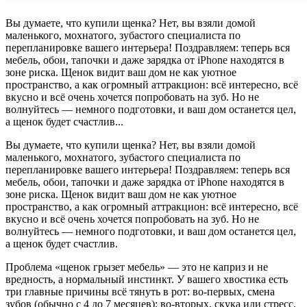
Вы думаете, что купили щенка? Нет, вы взяли домой
маленького, мохнатого, зубастого специалиста по
перепланировке вашего интерьера! Поздравляем: теперь вся
мебель, обои, тапочки и даже зарядка от iPhone находятся в
зоне риска. Щенок видит ваш дом не как уютное
пространство, а как огромный аттракцион: всё интересно, всё
вкусно и всё очень хочется попробовать на зуб. Но не
волнуйтесь — немного подготовки, и ваш дом останется цел,
а щенок будет счастлив...
Вы думаете, что купили щенка? Нет, вы взяли домой
маленького, мохнатого, зубастого специалиста по
перепланировке вашего интерьера! Поздравляем: теперь вся
мебель, обои, тапочки и даже зарядка от iPhone находятся в
зоне риска. Щенок видит ваш дом не как уютное
пространство, а как огромный аттракцион: всё интересно, всё
вкусно и всё очень хочется попробовать на зуб. Но не
волнуйтесь — немного подготовки, и ваш дом останется цел,
а щенок будет счастлив.
Проблема «щенок грызет мебель» — это не каприз и не
вредность, а нормальный инстинкт. У вашего хвостика есть
три главные причины всё тянуть в рот: во-первых, смена
зубов (обычно с 4 до 7 месяцев); во-вторых, скука или стресс,