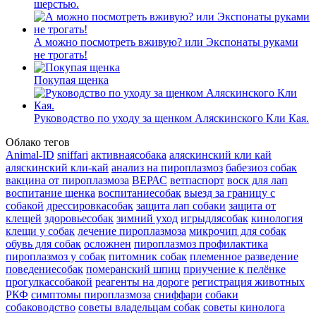
шерстью.
А можно посмотреть вживую? или Экспонаты руками
не трогать!
Покупая щенка
Руководство по уходу за щенком Аляскинского Кли Кая.
Облако тегов
Animal-ID
sniffari
активнаясобака
аляскинский кли кай
аляскинский кли-кай
анализ на пироплазмоз
бабезиоз собак
вакцина от пироплазмоза
ВЕРАС
ветпаспорт
воск для лап
воспитание щенка
воспитаниесобак
выезд за границу с
собакой
дрессировкасобак
защита лап собаки
защита от
клещей
здоровьесобак
зимний уход
игрыдлясобак
кинология
клещи у собак
лечение пироплазмоза
микрочип для собак
обувь для собак
осложнен
пироплазмоз профилактика
пироплазмоз у собак
питомник собак
племенное разведение
поведениесобак
померанский шпиц
приучение к пелёнке
прогулкассобакой
реагенты на дороге
регистрация животных
РКФ
симптомы пироплазмоза
сниффари
собаки
собаководство
советы владельцам собак
советы кинолога