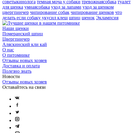
советыкинолога
темная моча у собаки
тревожнаясобака
туалет
для щенка
умнаясобака
уход за лапами
уход за щенком
цвергпинчер
чипирование собак
чипирование щенков
что
делать если собаку укусил клещ
шпиц
щенок
Эклампсия
Наши щенки
Померанский шпиц
Цвергпинчер
Аляскинский кли кай
О нас
О питомнике
Отзывы новых хозяев
Доставка и оплата
Полезно знать
Новости
Отзывы новых хозяев
Оставайтесь на связи