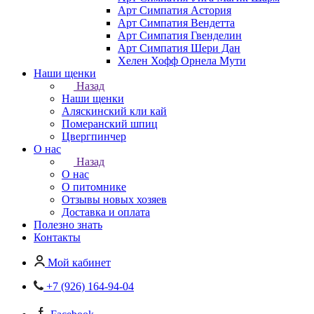
Арт Симпатия Астория
Арт Симпатия Вендетта
Арт Симпатия Гвенделин
Арт Симпатия Шери Дан
Хелен Хофф Орнела Мути
Наши щенки
Назад
Наши щенки
Аляскинский кли кай
Померанский шпиц
Цвергпинчер
О нас
Назад
О нас
О питомнике
Отзывы новых хозяев
Доставка и оплата
Полезно знать
Контакты
Мой кабинет
+7 (926) 164-94-04