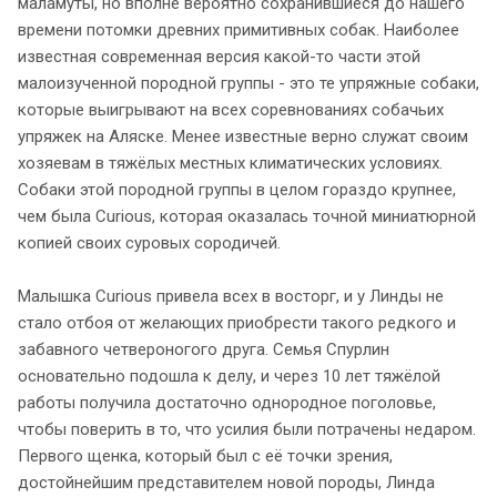
маламуты, но вполне вероятно сохранившиеся до нашего
времени потомки древних примитивных собак. Наиболее
известная современная версия какой-то части этой
малоизученной породной группы - это те упряжные собаки,
которые выигрывают на всех соревнованиях собачьих
упряжек на Аляске. Менее известные верно служат своим
хозяевам в тяжёлых местных климатических условиях.
Собаки этой породной группы в целом гораздо крупнее,
чем была Curious, которая оказалась точной миниатюрной
копией своих суровых сородичей.
Малышка Curious привела всех в восторг, и у Линды не
стало отбоя от желающих приобрести такого редкого и
забавного четвероногого друга. Семья Спурлин
основательно подошла к делу, и через 10 лет тяжёлой
работы получила достаточно однородное поголовье,
чтобы поверить в то, что усилия были потрачены недаром.
Первого щенка, который был с её точки зрения,
достойнейшим представителем новой породы, Линда