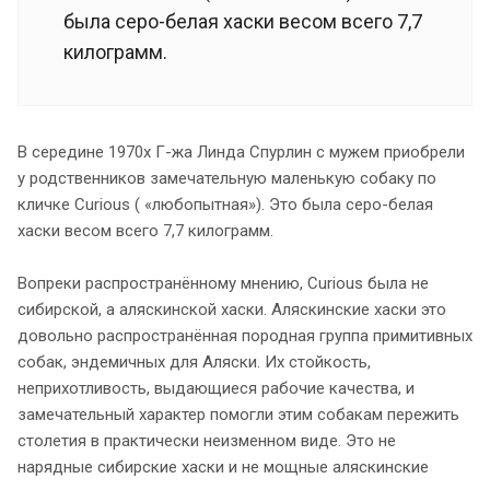
была серо-белая хаски весом всего 7,7
килограмм.
В середине 1970х Г-жа Линда Спурлин с мужем приобрели
у родственников замечательную маленькую собаку по
кличке Curious ( «любопытная»). Это была серо-белая
хаски весом всего 7,7 килограмм.
Вопреки распространённому мнению, Curious была не
сибирской, а аляскинской хаски. Аляскинские хаски это
довольно распространённая породная группа примитивных
собак, эндемичных для Аляски. Их стойкость,
неприхотливость, выдающиеся рабочие качества, и
замечательный характер помогли этим собакам пережить
столетия в практически неизменном виде. Это не
нарядные сибирские хаски и не мощные аляскинские