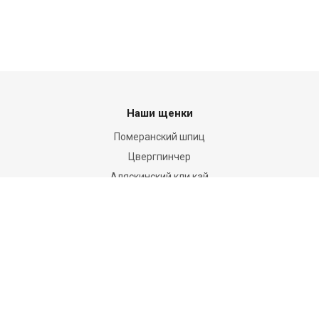
Наши щенки
Померанский шпиц
Цвергпинчер
Аляскинский кли кай
О нас
О питомнике
Отзывы новых хозяев
Доставка и оплата
Полезно знать