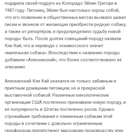
подарила своей подруге из Колорадо Эйлин Грегори в
1987 году. Питомец Эйлин был настолько хорош собой,
что его появление в общественных местах вызвало шквал
писем и звонков от желающих приобрести редкую собаку,
а также от репортёров, и предопределило судьбу новой
породы: быть. После долгих совещаний породу назвали
Кли Кай, что в переводе с эскимосского значит
«маленькая собака». Впоследствии к названию породы
добавили «Аляскинский», что более соответствовало её
описанию.
Аляскинский Кли Кай оказался не только забавным и
приятным домашним питомцем, но и прекрасной
выставочной собакой. Различные кинологические
организации США постепенно признавали новую породу, и
её популярность в Штатах постепенно росла. Однако
строжайшие требования к племенным собакам этой
породы в сочетании с довольно ограниченным
генофондом препятствуют массовому производству этих